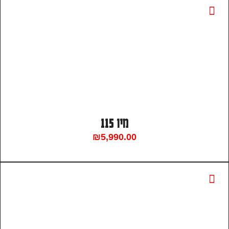
מיו 115
₪
5,990.00