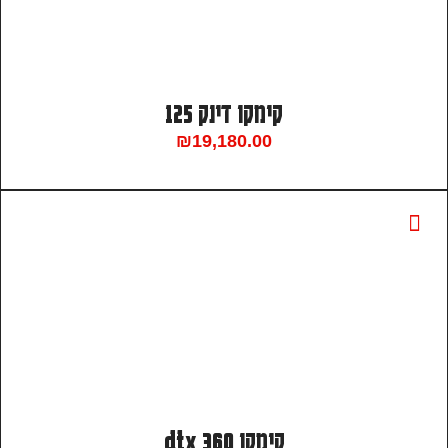
קימקו דינק 125
₪
19,180.00
קימקו dtx 360