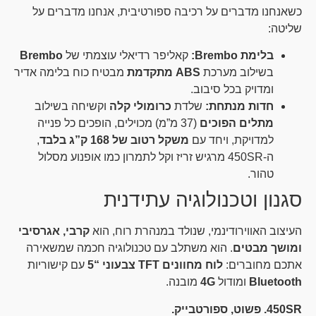
כשאנחנו מדברים על רכיבה ספורטיבית, אנחנו מדברים על
שליטה:
בלימת Brembo:
קאליפר רדיאלי עוצמתי של
Brembo
בשילוב מערכת
ABS מתקדמת
מבטיח כוח בלימה אדיר
ומדויק בכל סיבוב.
חדות מנתחת:
שלדת
כרומולי קלה
וקשיחה בשילוב
מתלים הפוכים
(37 מ”מ) מכוילים, הופכים כל פנייה
למדויקת, ויחד עם
משקל רטוב של 168 ק”ג בלבד
,
ה-450SR מרגיש זריז וקל לתמרון כמו אופנוע מסלול
טהור.
סגנון וטכנולוגיה עתידנית
העיצוב האווירודינמי, שנולד במנהרת רוח, הוא
קרבי, אגרסיבי
ומושך מבטים
. הוא משתלב עם טכנולוגיה חכמה שמשאירה
אתכם מחוברים:
לוח מחוונים TFT צבעוני “5
עם קישוריות
Bluetooth
ומודול
4G
מובנה.
450SR. פשוט, ספורטבייק.