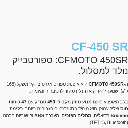
CF-450 SR
CFMOTO 450SR: ספורטבייק
נולד למסלול.
ה-
CFMOTO 450SR
הוא אופנוע ספורט אגרסיבי וקל משקל (168
ק”ג), שנועד להזריק
אדרנלין טהור
לרכיבה היומיומית.
בלב האופנוע פועם
מנוע טווין מקבילי 450 סמ”ק
עם
47 כוחות
סוס
וצליל עמוק. הוא מצויד בסטנדרטים הגבוהים ביותר:
בלימת
Brembo
רדיאלית,
מתלים הפוכים
, מערכת
ABS
וקישוריות חכמה
(TFT “5, Bluetooth).