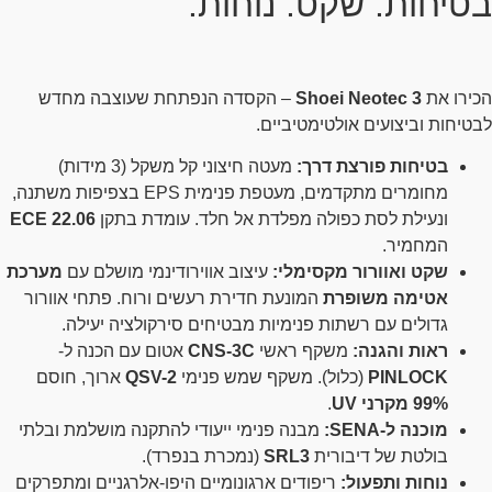
בטיחות. שקט. נוחות.
הכירו את
Shoei Neotec 3
– הקסדה הנפתחת שעוצבה מחדש
לבטיחות וביצועים אולטימטיביים.
בטיחות פורצת דרך:
מעטה חיצוני קל משקל (3 מידות)
מחומרים מתקדמים, מעטפת פנימית EPS בצפיפות משתנה,
ונעילת לסת כפולה מפלדת אל חלד. עומדת בתקן
ECE 22.06
המחמיר.
שקט ואוורור מקסימלי:
עיצוב אווירודינמי מושלם עם
מערכת
אטימה משופרת
המונעת חדירת רעשים ורוח. פתחי אוורור
גדולים עם רשתות פנימיות מבטיחים סירקולציה יעילה.
ראות והגנה:
משקף ראשי
CNS-3C
אטום עם הכנה ל-
PINLOCK
(כלול). משקף שמש פנימי
QSV-2
ארוך, חוסם
99% מקרני UV
.
מוכנה ל-SENA:
מבנה פנימי ייעודי להתקנה מושלמת ובלתי
בולטת של דיבורית
SRL3
(נמכרת בנפרד).
נוחות ותפעול:
ריפודים ארגונומיים היפו-אלרגניים ומתפרקים