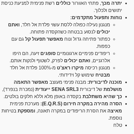
יתרה מכך
, פתחי האוורור
כוללים
רשת פנימית למניעת כניסת
יתושים ולכלוך.
נוחות ותפעול מתקדמים:
מנגנון נעילה כפולה ללסת עשוי פלדת אל חלד,
ואתם
יכולים
לנסוע בבטחה כשהקסדה פתוחה.
כפתור פתיחה גדול ונוח
מאפשר תפעול קל
גם עם
כפפות.
ריפודים פנימיים ארגונומיים
סופגים
זיעה, הם היפו
אלרגניים,
ואתם יכולים
לפרק, לשטוף ולנקות אותם.
מנגנון רכיסה
מיקרו ראצ’ט
מ-100% פלדת אל חלד
מבטיח
שימוש קל וידידותי.
מוכנה לדיבורית:
מבנה פנימי מעוצב
מאפשר התאמה
מושלמת
של דיבורית
SENA SRL3 ייעודית
(נמכרת בנפרד),
כך שהיא משתלבת
בקסדה באופן מלא וללא חלקים בולטים.
הסרה מהירה במקרה חירום (E.Q.R.S):
מערכת פנימית
מאיצה
את הסרת הריפודים במקרה תאונה,
ומספקת
בטיחות
נוספת.
טלח