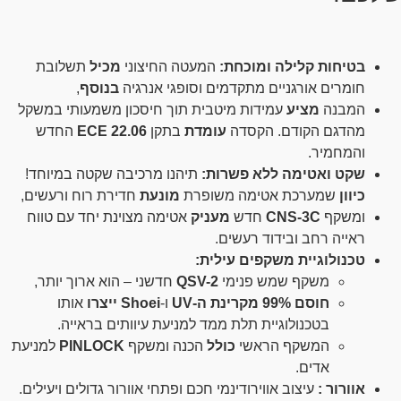
בטיחות קלילה ומוכחת:
המעטה החיצוני
מכיל
תשלובת
חומרים אורגניים מתקדמים וסופגי אנרגיה
בנוסף
,
המבנה
מציע
עמידות מיטבית תוך חיסכון משמעותי במשקל
מהדגם הקודם. הקסדה
עומדת
בתקן
ECE 22.06
החדש
והמחמיר.
שקט ואטימה ללא פשרות:
תיהנו מרכיבה שקטה במיוחד!
כיוון
שמערכת אטימה משופרת
מונעת
חדירת רוח ורעשים,
ומשקף
CNS-3C
חדש
מעניק
אטימה מצוינת יחד עם טווח
ראייה רחב ובידוד רעשים.
טכנולוגיית משקפים עילית:
משקף שמש פנימי
QSV-2
חדשני – הוא ארוך יותר,
חוסם 99% מקרינת ה-UV
ו-
Shoei ייצרו
אותו
בטכנולוגיית תלת ממד למניעת עיוותים בראייה.
המשקף הראשי
כולל
הכנה ומשקף
PINLOCK
למניעת
אדים.
אוורור :
עיצוב אווירודינמי חכם ופתחי אוורור גדולים ויעילים.