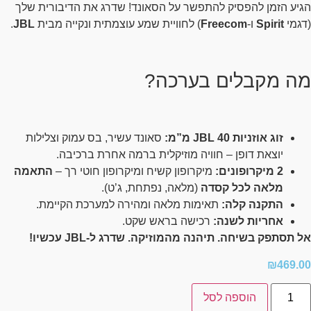
הגיע הזמן להפסיק להתפשר על הסאונד! שדרג את הדיבורית שלך
(דגמי
Spirit
ו-
Freecom
) לחוויית שמע עוצמתית ונקייה מבית
JBL
.
מה מקבלים בערכה?
זוג אוזניות JBL 40 מ”מ:
סאונד עשיר, בס עמוק וצלילות
יוצאת דופן – חוויה מוזיקלית ברמה אחרת ברכיבה.
2 מיקרופונים:
מיקרופון קשיח ומיקרופון חוטי רך –
התאמה
מלאה לכל קסדה
(מלאה, נפתחת, ג’ט).
התקנה קלה:
תאימות מלאה ומהירה למערכת הקיימת.
אחריות לשנה:
רכישה בראש שקט.
אל תסתפק בשיחה. תיהנה מהמוזיקה. שדרג ל-JBL עכשיו!
₪
469.00
הוספה לסל