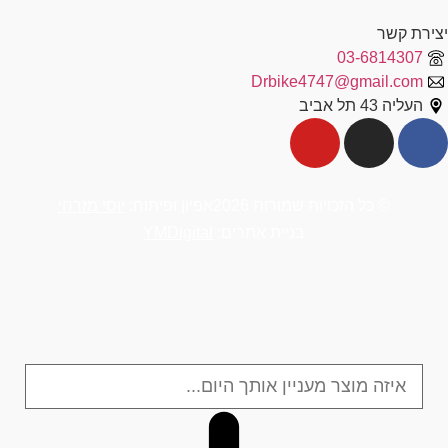
יצירת קשר
03-6814307
Drbike4747@gmail.com
העליה 43 תל אביב
© כל הזכויות שמורות 2026
אפיון ופיתוח:
יוסי מזרחי
בניית אתרים:
YMDigital