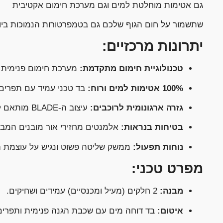
גם אטימות מוחלטת למים וגם מערכת חימום אקטיבית
שתשמור על חום הגוף שלכם גם בטמפרטורות הנמוכות ביו
יתרונות מרכזיים:
טכנולוגיית חימום מתקדמת:
מערכת חימום פנימית א
100% אטימות למים ורוח:
בד טכני עמיד עם תפרים
גזרה ארגונומית לרוכבים:
עיצוב ה-BLADE מותאם לתנוחת הרכיבה, מונע סרבול ומאפשר חופש תנועה מלא ומראה ספורטיבי ומלוטש.
בטיחות בנראות:
אלמנטים מחזירי אור מובנים המבט
נוחות תפעול:
ממשק שליטה פשוט ונגיש על עוצמת ה
מפרט טכני:
מבנה:
2 חלקים (מעיל ומכנסיים) עמידים ושחיקים.
איטום:
בד דוחה מים עם שכבת הגנה פנימית ותפרים