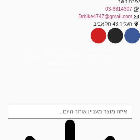
יצירת קשר
03-6814307
Drbike4747@gmail.com
העליה 43 תל אביב
© כל הזכויות שמורות 2026
אפיון ופיתוח:
יוסי מזרחי
בניית אתרים:
YMDigital