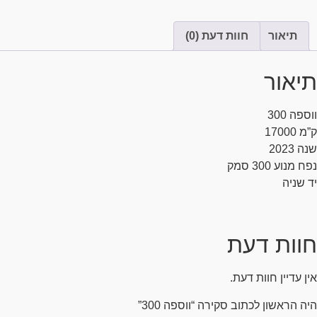
וות דעת (0)
ת
עת.
 סקירה “ווספה 300”