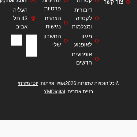
קסדות
ומדיניות
Drbike4747@gmail.com
פרטיות
דיבורית
העליה
לקסדה
הצהרת
43 תל
ומצלמות
נגישות
אביב
מיגון
החשבון
לאופנוע
שלי
אופנועים
חדשים
ויות שמורות 2026
אפיון ופיתוח:
יוסי מזרחי
בניית אתרים:
YMDigital